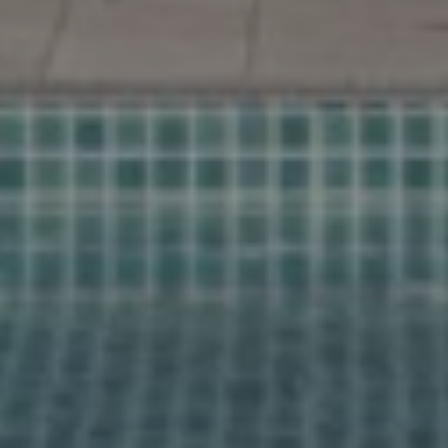
Trouvons ensemble
votre maison
Accueil
Contactez-nous pour un suivi personnel
Propriétés
Souhaitez-vous que nous prenions contact? Laissez
vos coordonnées et nous vous contacterons dans
A propos
les 24 heures. Ensemble, nous commençons votre
recherche de la maison en Espagne de vos rêves.