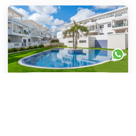
#1280
€299.000
Appartement de plain-pied
prêt à emménager (2025)
avec terrasses
ensoleillées