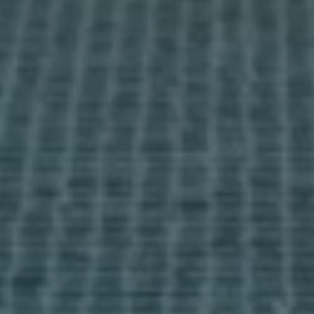
Notre méthode
Séjours découverte
Pack d'information
Infos sessions
media
Actualités
Contact
J'accepte la
politique des cookies
et les termes &