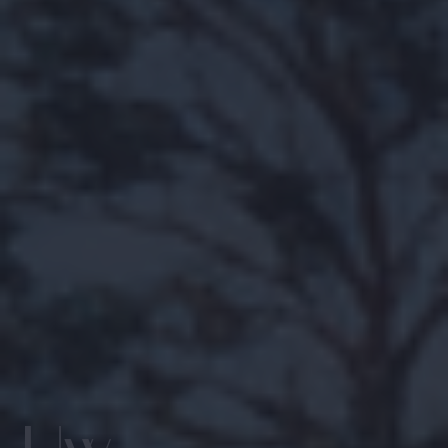
Zoek met ons
naar uw Spaanse (t)huis
Home
Wij contacteren u vrijblijvend voor een persoonlijke
opvolging
Ons aanbod
Wilt u graag dat wij u opbellen? Laat uw gegevens
achter en binnen de 24u nemen wij contact met u op.
Over ons
Samen starten we uw zoektocht naar uw