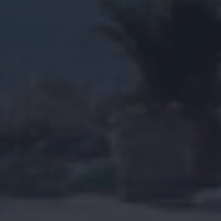
Ik accepteer het
cookiebeleid
en de algemene
voorwaarden.