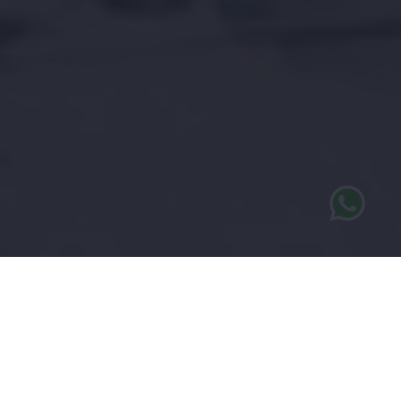
UNIQ ESTATES
- BIV 509.923
Erkend Vastgoedmakelaar
U bent welkom op ons kantoor in België waar u