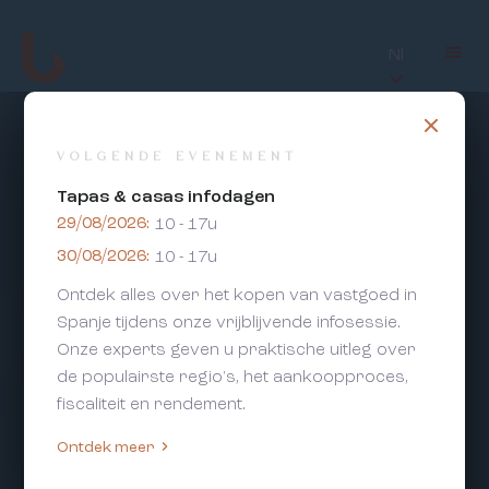
Nl
VOLGENDE EVENEMENT
Tapas & casas infodagen
29/08/2026:
10 - 17u
30/08/2026:
10 - 17u
Ontdek alles over het kopen van vastgoed in
Spanje tijdens onze vrijblijvende infosessie.
Onze experts geven u praktische uitleg over
de populairste regio's, het aankoopproces,
fiscaliteit en rendement.
Ontdek meer