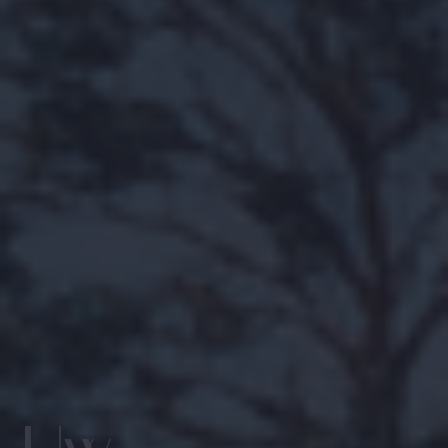
Zoek met ons
naar uw Spaanse (t)huis
Home
Wij contacteren u vrijblijvend voor een persoonlijke
opvolging
Ons aanbod
Wilt u graag dat wij u opbellen? Laat uw gegevens
achter en binnen de 24u nemen wij contact met u op.
Over ons
Samen starten we uw zoektocht naar uw