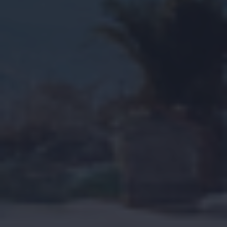
Ik accepteer het
cookiebeleid
en de algemene
voorwaarden.