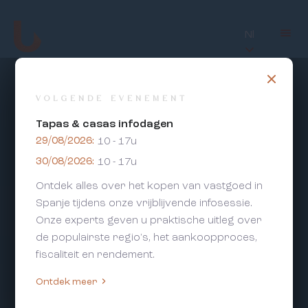
Nl
VOLGENDE EVENEMENT
Tapas & casas infodagen
29/08/2026:
10 - 17u
30/08/2026:
10 - 17u
Ontdek alles over het kopen van vastgoed in
Spanje tijdens onze vrijblijvende infosessie.
Onze experts geven u praktische uitleg over
de populairste regio's, het aankoopproces,
fiscaliteit en rendement.
Ontdek meer