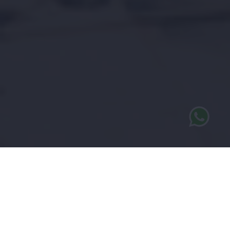
UNIQ ESTATES
- BIV 509.923
Erkend Vastgoedmakelaar
U bent welkom op ons kantoor in België waar u