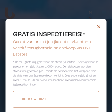
Nl
GRATIS INSPECTIEREIS!*
Geniet van onze tijdelijke actie: vluchten +
verblijf terugbetaald na aankoop via UNIQ
Estates
* De terugbetaling geldt voor de afreis (vluchten + verblijf) voor 2
personen en geldt t.e.m. 1.000,- euro. De reiskosten worden
steeds terugbetaald gedurende de periode van het verlijden van
de akte van uw Spaanse droomverblijf. Deze actie is geldig tot en
met 31 mei 2026 en niet cumuleerbaar met andere commerciële
tegemoetkomingen.
BOEK UW TRIP