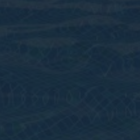
Zoek met ons
naar uw Spaanse (t)huis
Home
Wij contacteren u vrijblijvend voor een persoonlijke
opvolging
Ons aanbod