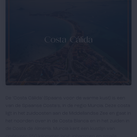
Costa Cálida
De ‘Costa Cálida’ (Spaans voor de warme kust) is een
van de Spaanse Costa's, in de regio Murcia. Deze costa
ligt in het zuidoosten aan de Middellandse Zee en gaat in
het noorden over in de Costa Blanca en in het zuiden in
de Costa de Almería. Murcia kent een kustlijn van
ongeveer 250 kilometer lang: inhammen en smalle