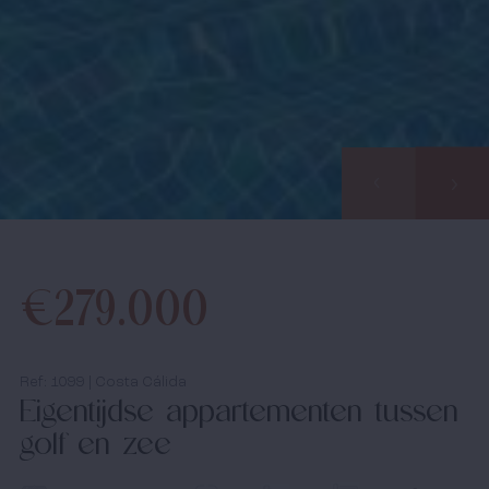
Wilt u graag dat wij u opbellen? Laat uw gegevens
achter en binnen de 24u nemen wij contact met u op.
Over ons
Samen starten we uw zoektocht naar uw
droomwoning in Spanje.
Onze werkwijze
Bezichtingstrips
Infopakket
€279.000
Infodagen
Media
Ref: 1099 | Costa Cálida
Eigentijdse appartementen tussen
Nieuws
golf en zee