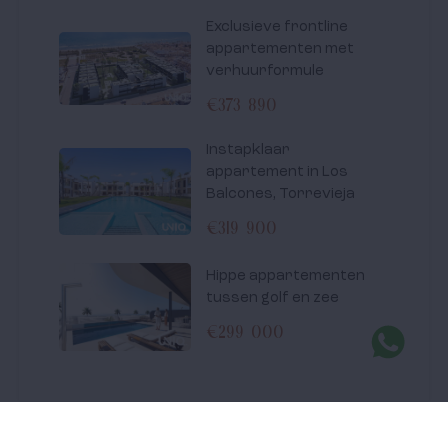
Exclusieve frontline
appartementen met
verhuurformule
€373 890
Instapklaar
appartement in Los
Balcones, Torrevieja
€319 900
Hippe appartementen
tussen golf en zee
€299 000