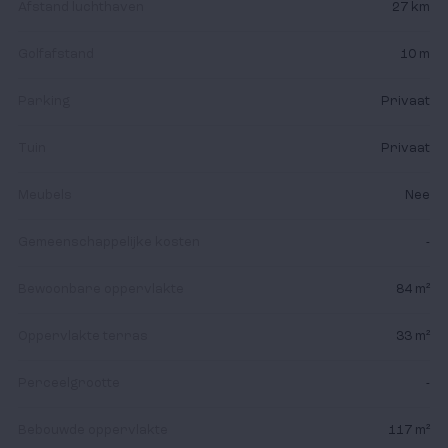
Afstand luchthaven
27 km
kustgebieden: La Manga, Mar Menor, Mazarrón of
Águilas en vergeet de routine.
Golfafstand
10 m
Parking
Privaat
Tuin
Privaat
Meubels
Nee
Gemeenschappelijke kosten
-
Bewoonbare oppervlakte
84 m²
Oppervlakte terras
33 m²
Perceelgrootte
-
Bebouwde oppervlakte
117 m²