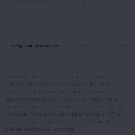
Contact
Appartementen
2
2
117 m²
Ik accepteer het
cookiebeleid
en de algemene
voorwaarden.
Terug naar ons aanbod
Delen
Afdrukken
Aan de groene loper van La Serena Golf, waar het 
ochtendlicht speelt over de waterpartijen en de 
zeebries zachtjes waait vanaf de Mar Menor, zijn deze 
appartementen gelegen die elk op hun eigen manier 
weten te verleiden. Of je nu droomt van een eigen tuin, 
van een lichtovergoten verdieping met balkon, of van 
een penthouse met privé-solarium – hier vind je een 
plek die past bij jouw levensstijl.
